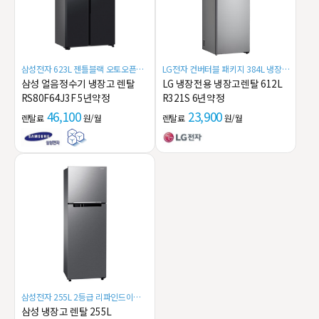
삼성전자 623L 젠틀블랙 오토오픈도
LG전자 컨버터블 패키지 384L 냉장전
어 양문형 냉장고
용고 냉장고
삼성 얼음정수기 냉장고 렌탈
LG 냉장전용 냉장고렌탈 612L
RS80F64J3F 5년약정
R321S 6년약정
46,100
23,900
렌탈료
원/월
렌탈료
원/월
삼성전자 255L 2등급 리파인드이녹
스 냉장고
삼성 냉장고 렌탈 255L