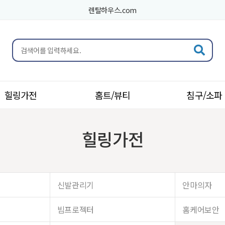
렌탈하우스.com
힐링가전
홈트/뷰티
침구/소파
힐링가전
신발관리기
안마의자
빔프로젝터
홈케어보안