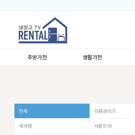
주방가전
생활가전
전체
의류관리기
세라젬
사운드바