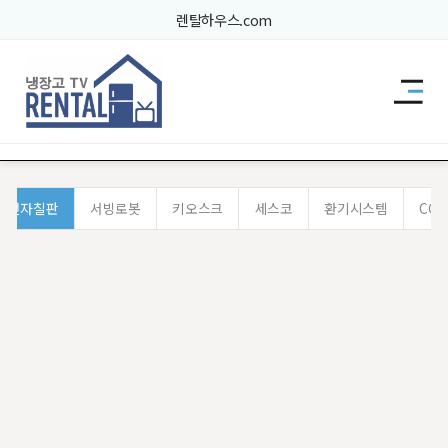
렌탈하우스.com
사업장
전자칠판
서빙로봇
키오스크
세스코
환기시스템
CCT