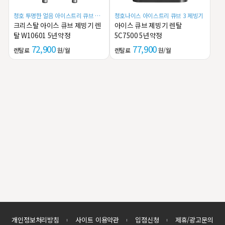
청호 투명한 얼음 아이스트리 큐브 제
청호나이스 아이스트리 큐브 3 제빙기
빙기
크리스탈 아이스 큐브 제빙기 렌
아이스 큐브 제빙기 렌탈
탈 W10601 5년약정
5C7500 5년약정
72,900
77,900
렌탈료
원/월
렌탈료
원/월
개인정보처리방침
사이트 이용약관
입점신청
제휴/광고문의